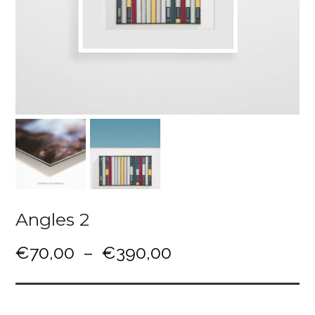
Angles 2
P
€
70,00
–
€
390,00
l
a
g