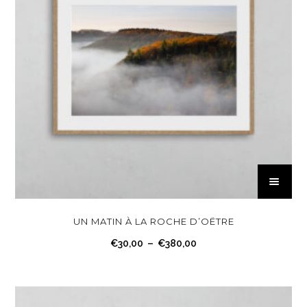
C
e
p
r
UN MATIN À LA ROCHE D’OËTRE
o
P
€
30,00
–
€
380,00
d
l
u
a
i
g