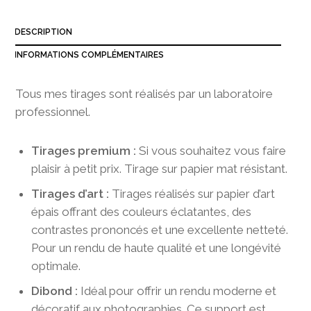
3
8
DESCRIPTION
0
,
INFORMATIONS COMPLÉMENTAIRES
0
0
Tous mes tirages sont réalisés par un laboratoire
professionnel.
Tirages premium :
Si vous souhaitez vous faire
plaisir à petit prix. Tirage sur papier mat résistant.
Tirages d’art :
Tirages réalisés sur papier d’art
épais offrant des couleurs éclatantes, des
contrastes prononcés et une excellente netteté.
Pour un rendu de haute qualité et une longévité
optimale.
Dibond :
Idéal pour offrir un rendu moderne et
décoratif aux photographies. Ce support est