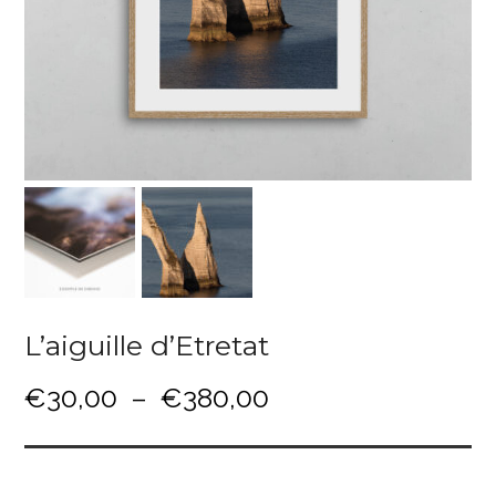
L’aiguille d’Etretat
P
€
30,00
–
€
380,00
l
a
g