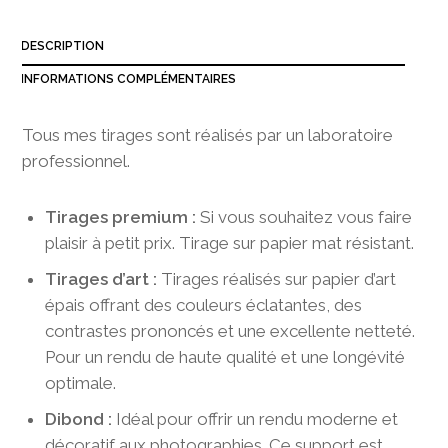
3
8
DESCRIPTION
0
,
INFORMATIONS COMPLÉMENTAIRES
0
0
Tous mes tirages sont réalisés par un laboratoire
professionnel.
Tirages premium :
Si vous souhaitez vous faire
plaisir à petit prix. Tirage sur papier mat résistant.
Tirages d’art :
Tirages réalisés sur papier d’art
épais offrant des couleurs éclatantes, des
contrastes prononcés et une excellente netteté.
Pour un rendu de haute qualité et une longévité
optimale.
Dibond :
Idéal pour offrir un rendu moderne et
décoratif aux photographies. Ce support est