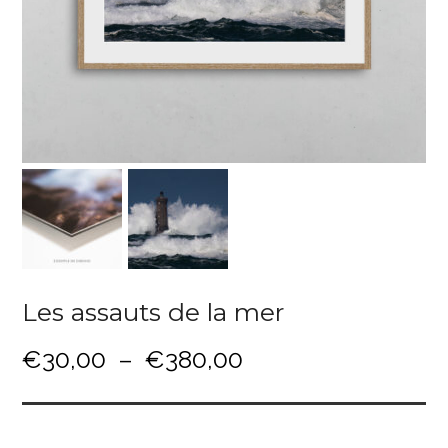
Les assauts de la mer
P
€
30,00
–
€
380,00
l
a
g