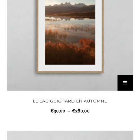
C
e
p
r
LE LAC GUICHARD EN AUTOMNE
o
P
€
30,00
–
€
380,00
d
l
u
a
i
g