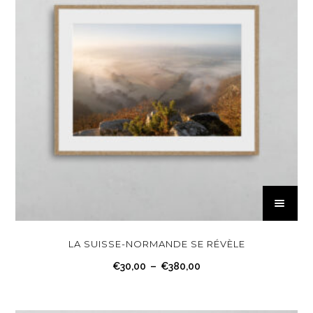
C
e
p
r
LA SUISSE-NORMANDE SE RÉVÈLE
o
P
€
30,00
–
€
380,00
d
l
u
a