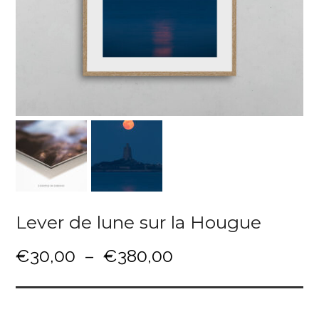
Lever de lune sur la Hougue
P
€
30,00
–
€
380,00
l
a
g