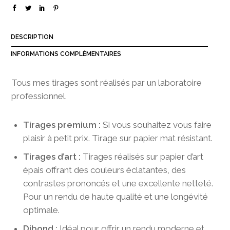
3
8
0
DESCRIPTION
,
0
INFORMATIONS COMPLÉMENTAIRES
0
Tous mes tirages sont réalisés par un laboratoire
professionnel.
Tirages premium :
Si vous souhaitez vous faire
plaisir à petit prix. Tirage sur papier mat résistant.
Tirages d’art :
Tirages réalisés sur papier d’art
épais offrant des couleurs éclatantes, des
contrastes prononcés et une excellente netteté.
Pour un rendu de haute qualité et une longévité
optimale.
Dibond :
Idéal pour offrir un rendu moderne et