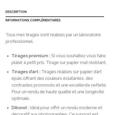
3
8
DESCRIPTION
0
,
INFORMATIONS COMPLÉMENTAIRES
0
0
Tous mes tirages sont réalisés par un laboratoire
professionnel.
Tirages premium :
Si vous souhaitez vous faire
plaisir à petit prix. Tirage sur papier mat résistant.
Tirages d’art :
Tirages réalisés sur papier d’art
épais offrant des couleurs éclatantes, des
contrastes prononcés et une excellente netteté.
Pour un rendu de haute qualité et une longévité
optimale.
Dibond :
Idéal pour offrir un rendu moderne et
décoratif aux photographies. Ce support est