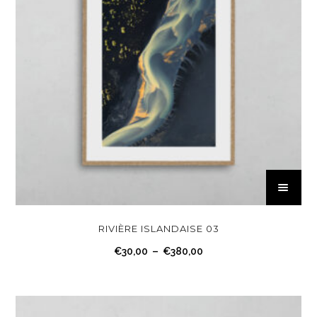
C
e
p
r
RIVIÈRE ISLANDAISE 03
o
P
€
30,00
–
€
380,00
d
l
u
a
i
g