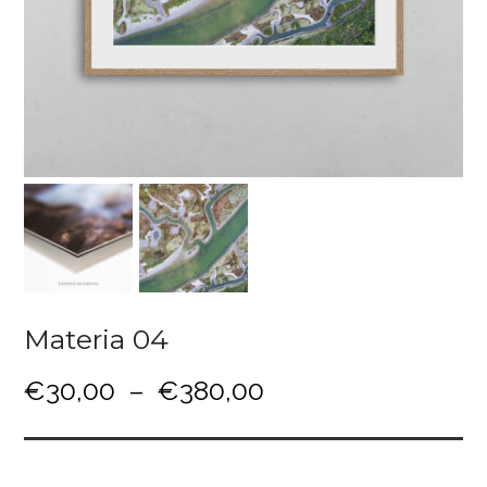
Materia 04
P
€
30,00
–
€
380,00
l
a
g