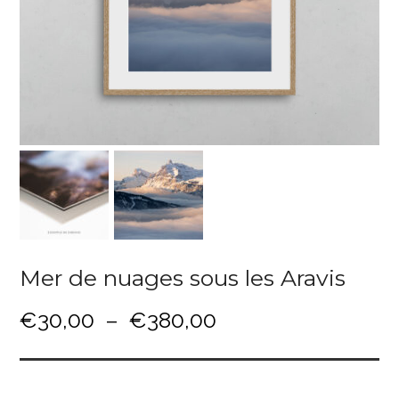
Mer de nuages sous les Aravis
P
€
30,00
–
€
380,00
l
a
g