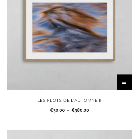
C
e
p
r
LES FLOTS DE L’AUTOMNE II
o
P
€
30,00
–
€
380,00
d
l
u
a
i
g