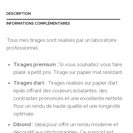
3
8
DESCRIPTION
0
,
INFORMATIONS COMPLÉMENTAIRES
0
0
Tous mes tirages sont réalisés par un laboratoire
professionnel.
Tirages premium :
Si vous souhaitez vous faire
plaisir à petit prix. Tirage sur papier mat résistant.
Tirages d’art :
Tirages réalisés sur papier d’art
épais offrant des couleurs éclatantes, des
contrastes prononcés et une excellente netteté.
Pour un rendu de haute qualité et une longévité
optimale.
Dibond :
Idéal pour offrir un rendu moderne et
décoratif aux photographies. Ce support est