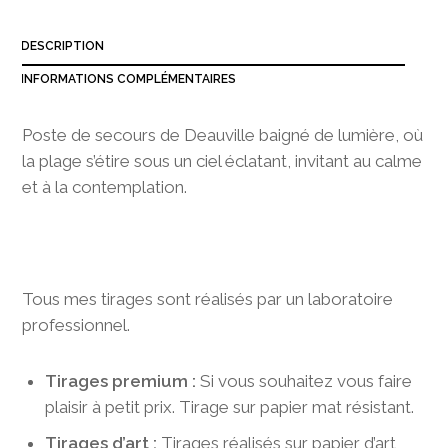
3
8
DESCRIPTION
0
,
INFORMATIONS COMPLÉMENTAIRES
0
0
Poste de secours de Deauville baigné de lumière, où
la plage s’étire sous un ciel éclatant, invitant au calme
et à la contemplation.
Tous mes tirages sont réalisés par un laboratoire
professionnel.
Tirages premium :
Si vous souhaitez vous faire
plaisir à petit prix. Tirage sur papier mat résistant.
Tirages d’art :
Tirages réalisés sur papier d’art