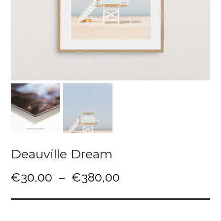
Deauville Dream
P
€
30,00
–
€
380,00
l
a
g