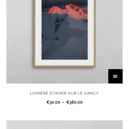
C
e
p
r
LUMIÈRE D’HIVER SUR LE SANCY
o
P
€
30,00
–
€
380,00
d
l
u
a
i
g