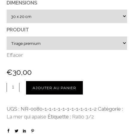
DIMENSIONS
e
d
e
p
PRODUIT
r
i
x
Effacer
:
€
30,00
€
3
0
AJOUTER AU PANIER
,
0
UGS :
NR-0080-1-1-1-1-1-1-1-1-1-1-1-2
Catégorie :
0
La mer qui apaise
Étiquette :
Ratio 3/2
à
€