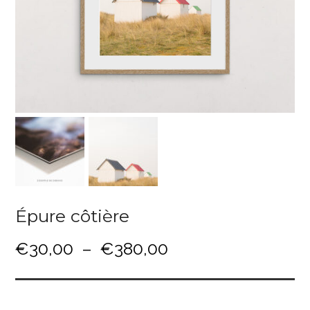
Épure côtière
P
€
30,00
–
€
380,00
l
a
g