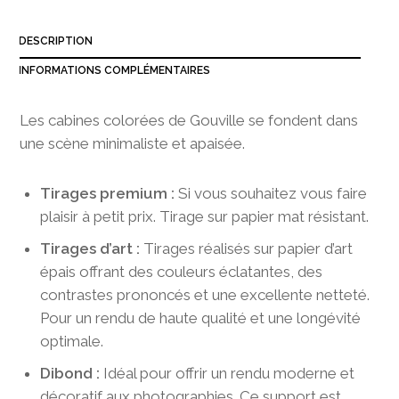
3
8
DESCRIPTION
0
,
INFORMATIONS COMPLÉMENTAIRES
0
0
Les cabines colorées de Gouville se fondent dans
une scène minimaliste et apaisée.
Tirages premium :
Si vous souhaitez vous faire
plaisir à petit prix. Tirage sur papier mat résistant.
Tirages d’art :
Tirages réalisés sur papier d’art
épais offrant des couleurs éclatantes, des
contrastes prononcés et une excellente netteté.
Pour un rendu de haute qualité et une longévité
optimale.
Dibond :
Idéal pour offrir un rendu moderne et
décoratif aux photographies. Ce support est