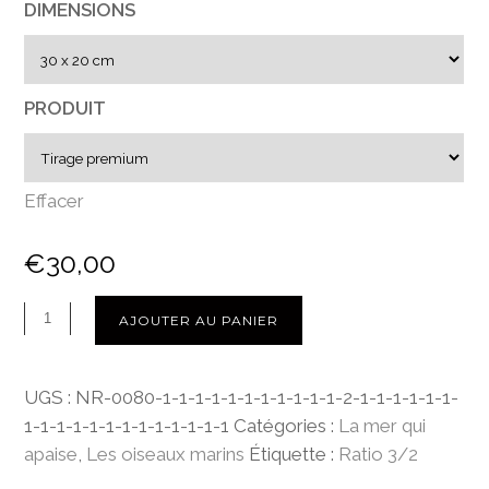
DIMENSIONS
e
d
e
p
PRODUIT
r
i
x
Effacer
:
€
30,00
€
3
0
AJOUTER AU PANIER
,
0
UGS :
NR-0080-1-1-1-1-1-1-1-1-1-1-1-2-1-1-1-1-1-1-
0
1-1-1-1-1-1-1-1-1-1-1-1-1
Catégories :
La mer qui
à
apaise
,
Les oiseaux marins
Étiquette :
Ratio 3/2
€