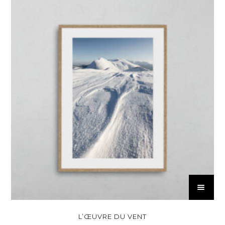
C
e
p
r
L’ŒUVRE DU VENT