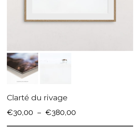
Clarté du rivage
P
€
30,00
–
€
380,00
l
a
g