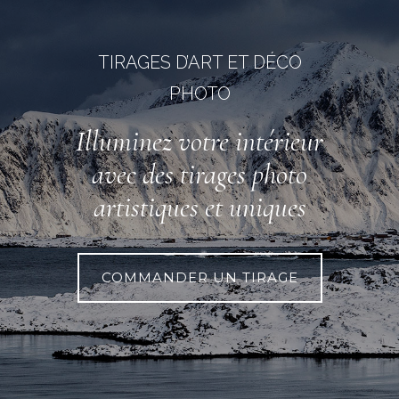
TIRAGES D’ART ET DÉCO
PHOTO
Illuminez votre intérieur
avec des tirages photo
artistiques et uniques
COMMANDER UN TIRAGE