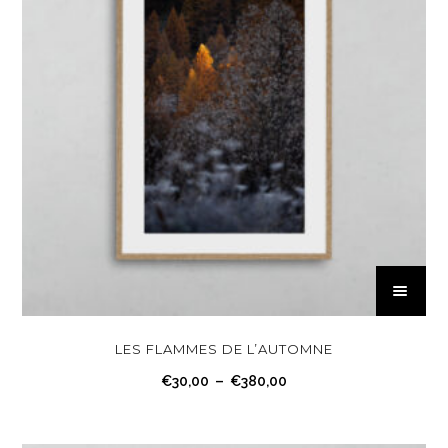
C
e
p
r
LES FLAMMES DE L’AUTOMNE
o
P
€
30,00
–
€
380,00
d
l
u
a