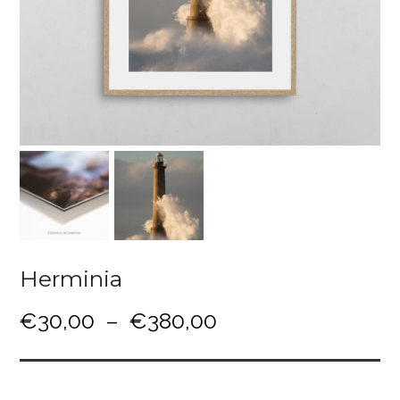
Herminia
P
€
30,00
–
€
380,00
l
a
g