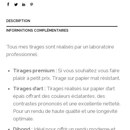
3
8
0
DESCRIPTION
,
0
INFORMATIONS COMPLÉMENTAIRES
0
Tous mes tirages sont réalisés par un laboratoire
professionnel.
Tirages premium :
Si vous souhaitez vous faire
plaisir à petit prix. Tirage sur papier mat résistant.
Tirages d’art :
Tirages réalisés sur papier d’art
épais offrant des couleurs éclatantes, des
contrastes prononcés et une excellente netteté.
Pour un rendu de haute qualité et une longévité
optimale.
Dibond :
Idéal pour offrir un rendu moderne et