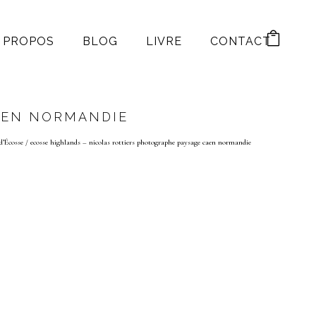
 PROPOS
BLOG
LIVRE
CONTACT
AEN NORMANDIE
d’Écosse
/
ecosse highlands – nicolas rottiers photographe paysage caen normandie