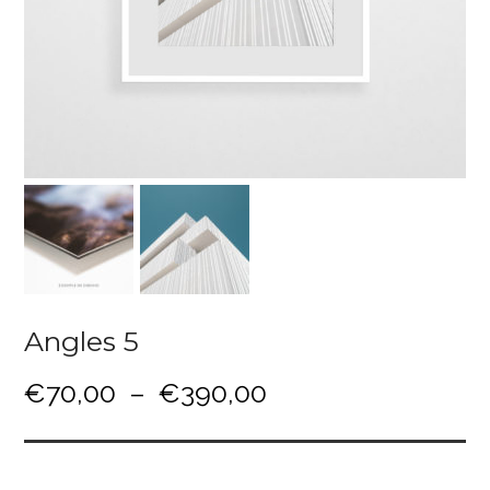
Angles 5
P
€
70,00
–
€
390,00
l
a
g