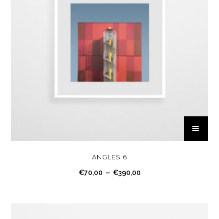
C
e
p
r
ANGLES 6
o
P
€
70,00
–
€
390,00
d
l
u
a
i
g
t