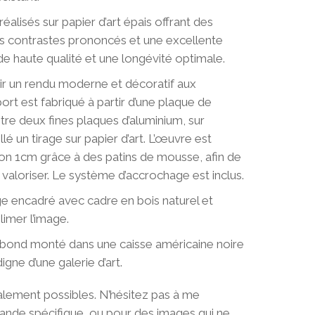
0
éalisés sur papier d’art épais offrant des
0
es contrastes prononcés et une excellente
de haute qualité et une longévité optimale.
rir un rendu moderne et décoratif aux
rt est fabriqué à partir d’une plaque de
re deux fines plaques d’aluminium, sur
lé un tirage sur papier d’art. L’œuvre est
ron 1cm grâce à des patins de mousse, afin de
la valoriser. Le système d’accrochage est inclus.
e encadré avec cadre en bois naturel et
imer l’image.
bond monté dans une caisse américaine noire
igne d’une galerie d’art.
alement possibles. N’hésitez pas à me
nde spécifique, ou pour des images qui ne