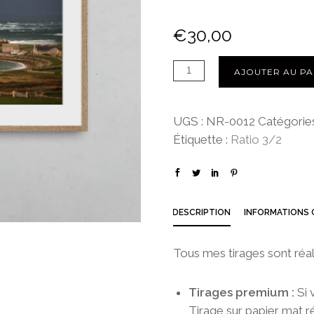
€
30,00
AJOUTER AU PA
UGS :
NR-0012
Catégorie
Étiquette :
Ratio 3/2
DESCRIPTION
INFORMATIONS
Tous mes tirages sont réal
Tirages premium :
Si 
Tirage sur papier mat ré