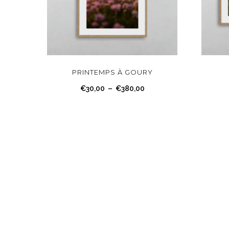
C
e
p
r
PRINTEMPS À GOURY
o
P
€
30,00
–
€
380,00
d
l
u
a
i
g
t
e
a
d
p
e
l
p
u
r
s
i
i
x