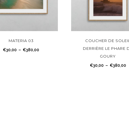
C
e
p
r
MATERIA 03
COUCHER DE SOLEI
o
DERRIÈRE LE PHARE 
P
€
30,00
–
€
380,00
d
GOURY
l
u
a
P
€
30,00
–
€
380,00
i
g
l
t
e
a
a
d
g
p
e
e
l
p
d
u
r
e
s
i
p
i
x
r