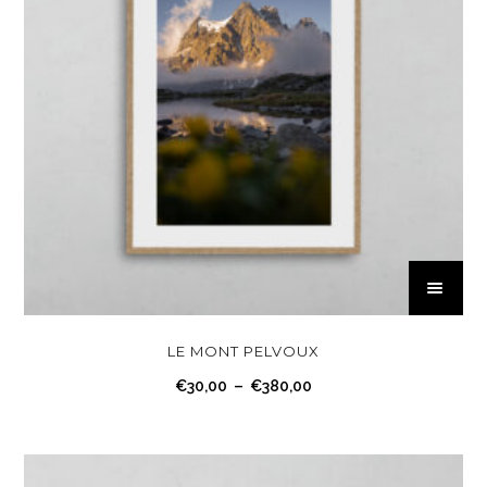
C
e
p
r
LE MONT PELVOUX
o
P
€
30,00
–
€
380,00
d
l
u
a
i
g