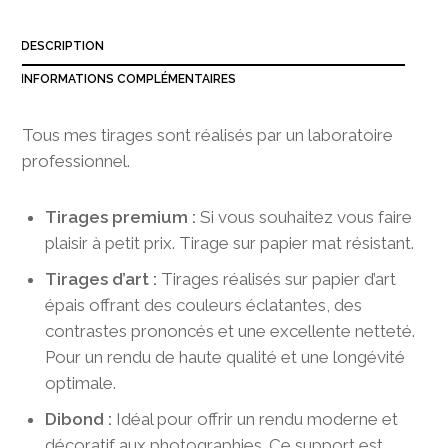
3
8
DESCRIPTION
0
,
INFORMATIONS COMPLÉMENTAIRES
0
0
Tous mes tirages sont réalisés par un laboratoire
professionnel.
Tirages premium :
Si vous souhaitez vous faire
plaisir à petit prix. Tirage sur papier mat résistant.
Tirages d’art :
Tirages réalisés sur papier d’art
épais offrant des couleurs éclatantes, des
contrastes prononcés et une excellente netteté.
Pour un rendu de haute qualité et une longévité
optimale.
Dibond :
Idéal pour offrir un rendu moderne et
décoratif aux photographies. Ce support est