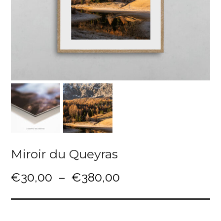
Miroir du Queyras
P
€
30,00
–
€
380,00
l
a
g