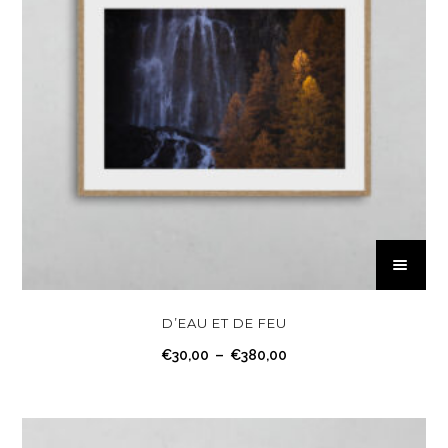
C
e
p
r
D’EAU ET DE FEU
o
P
€
30,00
–
€
380,00
d
l
u
a
i
g