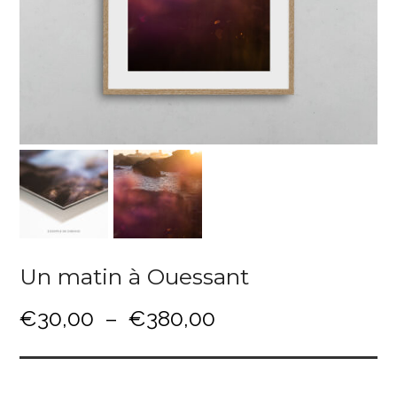
Un matin à Ouessant
P
€
30,00
–
€
380,00
l
a
g