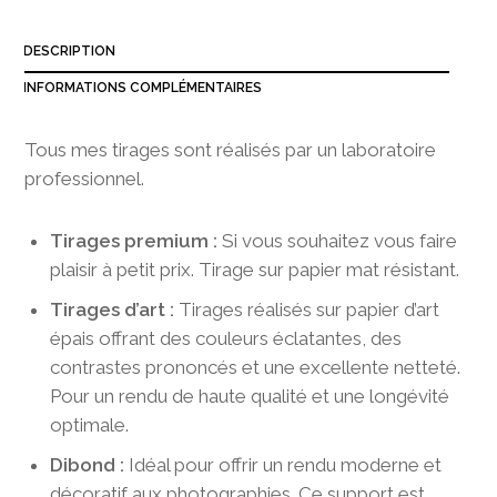
3
8
DESCRIPTION
0
,
INFORMATIONS COMPLÉMENTAIRES
0
0
Tous mes tirages sont réalisés par un laboratoire
professionnel.
Tirages premium :
Si vous souhaitez vous faire
plaisir à petit prix. Tirage sur papier mat résistant.
Tirages d’art :
Tirages réalisés sur papier d’art
épais offrant des couleurs éclatantes, des
contrastes prononcés et une excellente netteté.
Pour un rendu de haute qualité et une longévité
optimale.
Dibond :
Idéal pour offrir un rendu moderne et
décoratif aux photographies. Ce support est