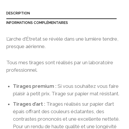
3
8
DESCRIPTION
0
,
INFORMATIONS COMPLÉMENTAIRES
0
0
L’arche d’Étretat se révèle dans une lumière tendre,
presque aérienne.
Tous mes tirages sont réalisés par un laboratoire
professionnel.
Tirages premium :
Si vous souhaitez vous faire
plaisir à petit prix. Tirage sur papier mat résistant.
Tirages d’art :
Tirages réalisés sur papier d’art
épais offrant des couleurs éclatantes, des
contrastes prononcés et une excellente netteté.
Pour un rendu de haute qualité et une longévité