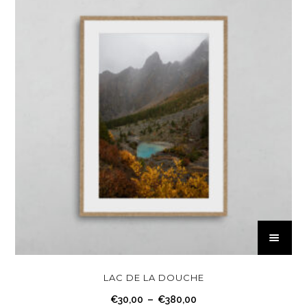
C
e
p
r
LAC DE LA DOUCHE
o
P
€
30,00
–
€
380,00