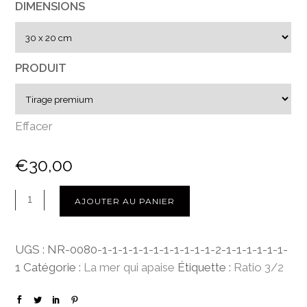
DIMENSIONS
e
d
e
p
PRODUIT
r
i
x
Effacer
:
€
30,00
€
3
0
AJOUTER AU PANIER
,
0
UGS :
NR-0080-1-1-1-1-1-1-1-1-1-1-1-2-1-1-1-1-1-1-
0
1
Catégorie :
La mer qui apaise
Étiquette :
Ratio 3/2
à
€