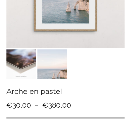
Arche en pastel
P
€
30,00
–
€
380,00
l
a
g